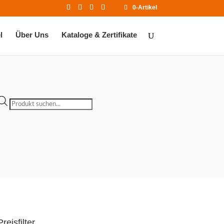
0-Artikel
l
Über Uns
Kataloge & Zertifikate
Products
search
Preisfilter