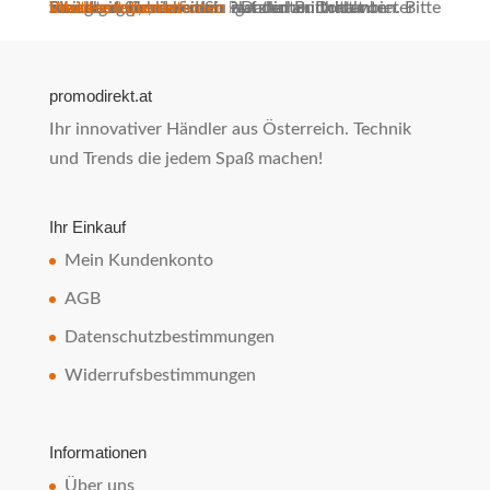
Sie sehen gerade einen Platzhalterinhalt von
Standard
. Um auf den eigentlichen Inhalt zuzugreifen, klicken Sie auf den Button unten. Bitte beachten Sie, dass dabei Daten an Drittanbieter weitergegeben werden.
Inhalt entsperren
Weitere Informationen
promodirekt.at
Ihr innovativer Händler aus Österreich. Technik
und Trends die jedem Spaß machen!
Ihr Einkauf
Mein Kundenkonto
AGB
Datenschutzbestimmungen
Widerrufsbestimmungen
Informationen
Über uns