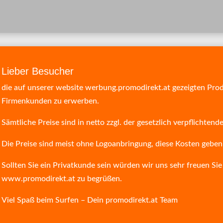
Lieber Besucher
die auf unserer website werbung.promodirekt.at gezeigten Produ
Firmenkunden zu erwerben.
Sämtliche Preise sind in netto zzgl. der gesetzlich verpflichte
Die Preise sind meist ohne Logoanbringung, diese Kosten geben
Sollten Sie ein Privatkunde sein würden wir uns sehr freuen Si
www.promodirekt.at
zu begrüßen.
Viel Spaß beim Surfen – Dein promodirekt.at Team