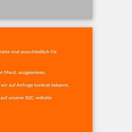
kte sind ausschließlich für
nden Mwst. ausgewiesen.
 wir auf Anfrage konkret bekannt.
e auf unserer B2C website