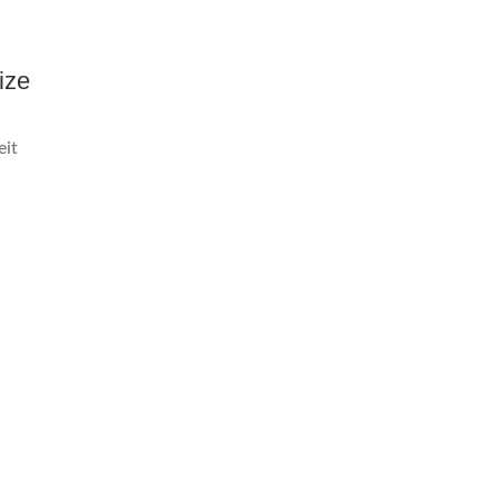
ize
eit