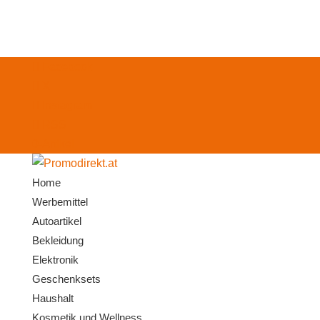
Facebook
X
Instagram
RSS
0-Artikel
Home
Werbemittel
Autoartikel
Bekleidung
Elektronik
Geschenksets
Haushalt
Kosmetik und Wellness