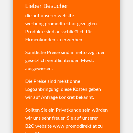
Lieber Besucher
die auf unserer website
werbung.promodirekt.at gezeigten
Produkte sind ausschließlich für
Firmenkunden zu erwerben.
Sämtliche Preise sind in netto zzgl. der
gesetzlich verpflichtenden Mwst.
ausgewiesen.
Die Preise sind meist ohne
Logoanbringung, diese Kosten geben
wir auf Anfrage konkret bekannt.
Sollten Sie ein Privatkunde sein würden
wir uns sehr freuen Sie auf unserer
B2C website
www.promodirekt.at
zu