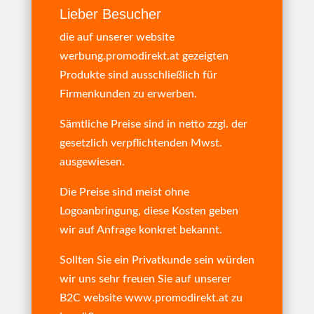
Lieber Besucher
die auf unserer website
werbung.promodirekt.at gezeigten
Produkte sind ausschließlich für
Firmenkunden zu erwerben.
Sämtliche Preise sind in netto zzgl. der
gesetzlich verpflichtenden Mwst.
ausgewiesen.
Die Preise sind meist ohne
Logoanbringung, diese Kosten geben
wir auf Anfrage konkret bekannt.
Sollten Sie ein Privatkunde sein würden
wir uns sehr freuen Sie auf unserer
B2C website
www.promodirekt.at
zu