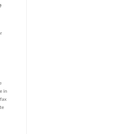
e
er
e
e in
efax
te