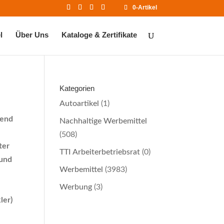
0-Artikel
l
Über Uns
Kataloge & Zertifikate
Kategorien
Autoartikel
(1)
hend
Nachhaltige Werbemittel
(508)
ter
TTI Arbeiterbetriebsrat
(0)
 und
Werbemittel
(3983)
Werbung
(3)
ler)