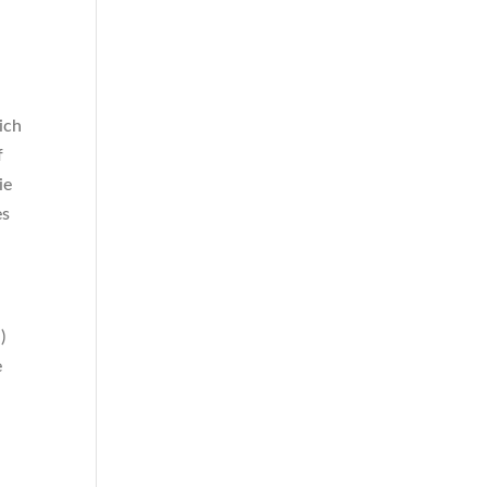
ich
f
ie
es
)
e