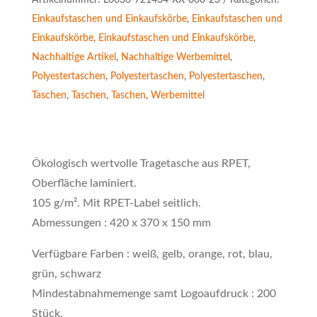
Artikelnummer:
L0036-721434-XX-000-23
Kategorien:
Einkaufstaschen und Einkaufskörbe
,
Einkaufstaschen und
Einkaufskörbe
,
Einkaufstaschen und Einkaufskörbe
,
Nachhaltige Artikel
,
Nachhaltige Werbemittel
,
Polyestertaschen
,
Polyestertaschen
,
Polyestertaschen
,
Taschen
,
Taschen
,
Taschen
,
Werbemittel
Ökologisch wertvolle Tragetasche aus RPET,
Oberfläche laminiert.
105 g/m². Mit RPET-Label seitlich.
Abmessungen : 420 x 370 x 150 mm
Verfügbare Farben : weiß, gelb, orange, rot, blau,
grün, schwarz
Mindestabnahmemenge samt Logoaufdruck : 200
Stück.