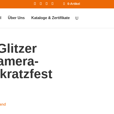
0-Artikel
l
Über Uns
Kataloge & Zertifikate
litzer
amera-
kratzfest
and