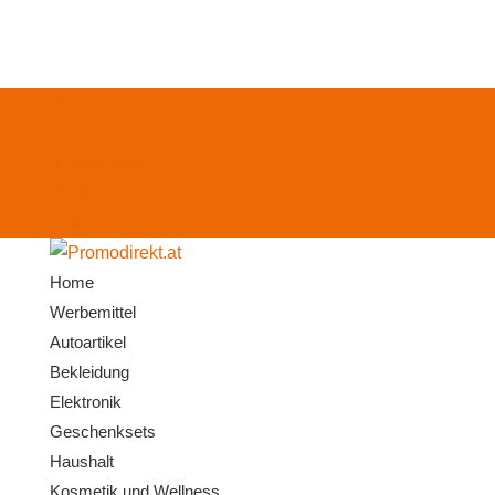
Facebook
X
Instagram
RSS
0-Artikel
Home
Werbemittel
Autoartikel
Bekleidung
Elektronik
Geschenksets
Haushalt
Kosmetik und Wellness