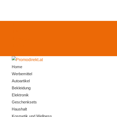
Facebook
X
Instagram
RSS
0-Artikel
Home
Werbemittel
Autoartikel
Bekleidung
Elektronik
Geschenksets
Haushalt
Kosmetik und Wellness