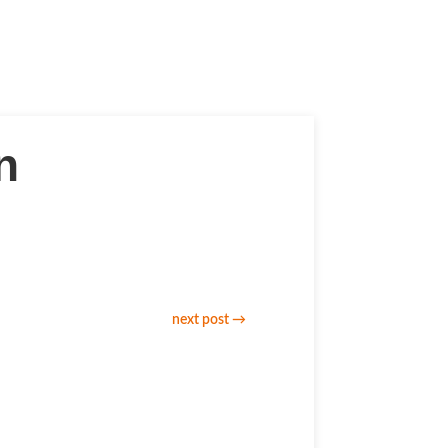
n
next post
→