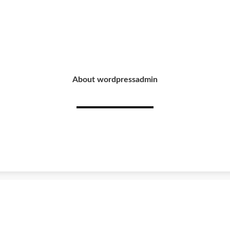
About wordpressadmin
 Einkauf
Informationen
ein Kundenkonto
Über uns