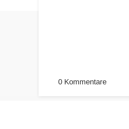
0 Kommentare
promodirekt.at
Ihr
Ihr innovativer Händler aus
M