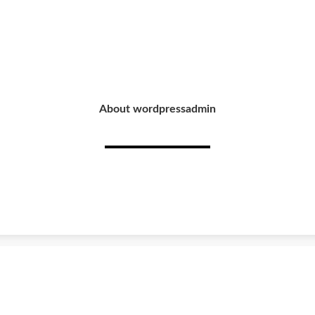
About wordpressadmin
 Einkauf
Informationen
ein Kundenkonto
Über uns