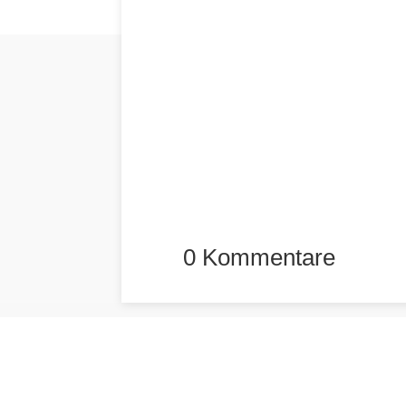
0 Kommentare
promodirekt.at
Ihr
Ihr innovativer Händler aus
M