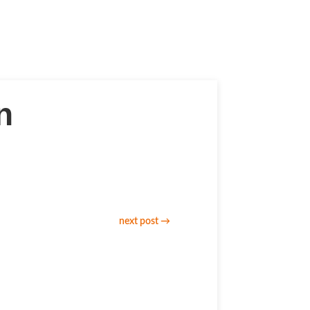
n
next post
→