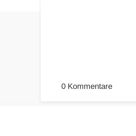
0 Kommentare
promodirekt.at
Ihr
Ihr innovativer Händler aus
M