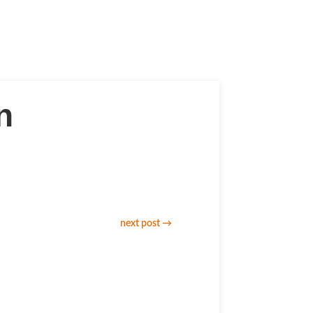
n
next post
→