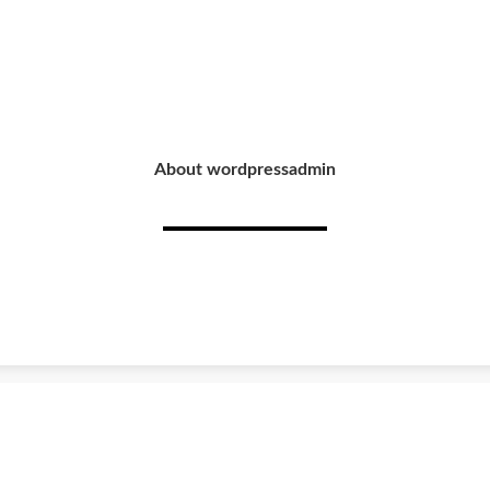
About wordpressadmin
 Einkauf
Informationen
ein Kundenkonto
Über uns