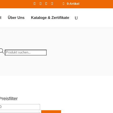
0-Artikel
l
Über Uns
Kataloge & Zertifikate
Products
search
Preisfilter
Min.
Max.