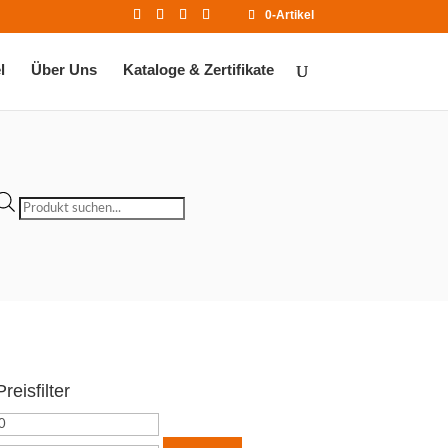
0-Artikel
l
Über Uns
Kataloge & Zertifikate
Products
search
Preisfilter
Min.
Max.