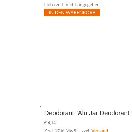
Lieferzeit: nicht angegeben
IN DEN WARENKORB
Deodorant “Alu Jar Deodorant”
€
4,14
Zzgl. 20% MwSt., zzgl.
Versand