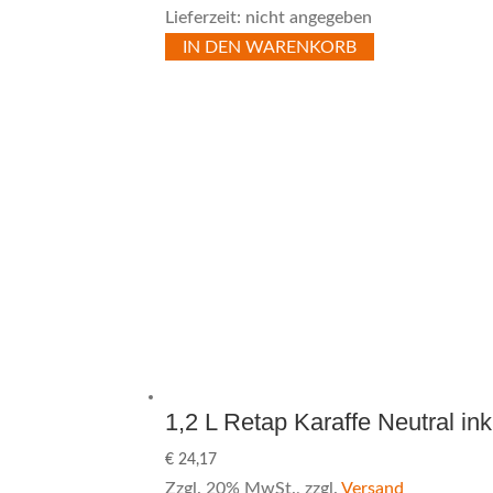
Lieferzeit: nicht angegeben
IN DEN WARENKORB
1,2 L Retap Karaffe Neutral ink
€
24,17
Zzgl. 20% MwSt., zzgl.
Versand