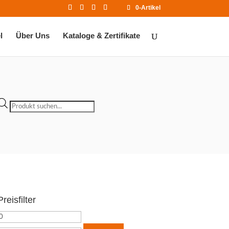
0-Artikel
l
Über Uns
Kataloge & Zertifikate
Products
search
Preisfilter
Min.
Max.